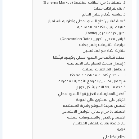
3. الاستفادة من البيانات المنظمة (Schema Markup)
4. بناء شراكات محلية
5. متابعة الأداء وتحليل النتائج
كيفية قياس نجاح السيو المحلي وتطويره باستمرار
متابعة ترتيب الكلمات المفتاحية
تحليل حركة المرور (Traffic)
قياس معدل التحويل (Conversion Rate)
مراجعة التقييمات والمراجعات
مقارنة الأداء مع المنافسين
أخطاء شائعة في السيو المحلي وكيفية تجنّبها
1. إهمال تحديث المعلومات الأساسية
2. تجاهل المراجعات السلبية
3. استخدام كلمات مفتاحية عامة جدًا
4. إهمال تحسين الموقع للأجهزة المحمولة
5. عدم متابعة الأداء بشكل دوري
أفضل الممارسات لتعزيز قوة السيو المحلي
التركيز على المحتوى عالي الجودة
تحسين سرعة الموقع وتجربة المستخدم
الاستفادة من وسائل التواصل الاجتماعي
الاهتمام بالصور والفيديوهات المحلية
بناء قاعدة بيانات للعملاء المحليين
خاتمة
اطلع ايضا علي