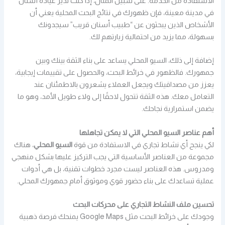
الاستفادة من الخدمة. على سبيل المثال، إذا كنت تدير عيادة أسنان
في مدينة معينة، فإن ظهورك في نتائج البحث المحلية يعني أن
الأشخاص الذين يبحثون عن “طبيب أسنان قريب” سيجدونك
بسهولة، مما يزيد من احتمالية زيارتهم لك.
إضافة إلى ذلك، السيو المحلي يساعد على بناء الثقة بينك وبين
جمهورك. فالظهور في خرائط البحث، والحصول على تقييمات إيجابية،
يعزز من مصداقيتك ويجعل العملاء يشعرون بالاطمئنان عند
التعامل معك. هذه الثقة تتحول لاحقًا إلى ولاء طويل الأمد، وهو ما
يضمن استمرارية نجاحك.
أهم عناصر السيو المحلي التي لا يمكن تجاهلها
لكي ينجح أي نشاط تجاري في الاستفادة من قوة
السيو المحلي
، هناك
مجموعة من العناصر الأساسية التي يجب التركيز عليها بشكل منهجي
ومدروس. هذه العناصر ليست مجرد خطوات تقنية، بل هي أدوات
عملية تساعدك على بناء حضور قوي وموثوق أمام جمهورك المحلي.
تحسين ملف النشاط التجاري على محركات البحث
وجودك على خرائط البحث مثل Google Maps يمنحك فرصة ذهبية