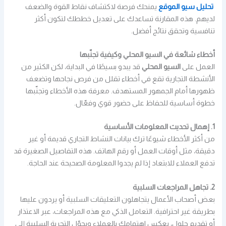
تحليل سيو الموقع
يمنحك فرصة لاكتشاف نقاط القوة والضعف
لديهم. هذه المقارنة تساعدك على تعديل خططك لتكون أكثر
تنافسية وتحقق نتائج أفضل.
أخطاء شائعة في السيو المحلي وكيفية تجنّبها
العمل على
السيو المحلي
قد يبدو بسيطًا في البداية، لكن الكثير من
الأنشطة التجارية تقع في أخطاء تقلل من فرص نجاحها وتضعف
ظهورها أمام الجمهور المستهدف. معرفة هذه الأخطاء وتجنّبها
خطوة أساسية للحفاظ على حضور قوي وفعّال.
1. إهمال تحديث المعلومات الأساسية
من أكثر الأخطاء شيوعًا ترك بيانات النشاط التجاري قديمة أو غير
دقيقة، مثل أوقات العمل أو رقم الهاتف. هذه التفاصيل الصغيرة قد
تدفع العملاء للابتعاد إذا لم يجدوا المعلومة الصحيحة عند الحاجة.
2. تجاهل المراجعات السلبية
بعض أصحاب الأعمال يتجاهلون التعليقات السلبية أو يردون عليها
بطريقة غير احترافية. التعامل الذكي مع هذه المراجعات، عبر الاعتذار
أو تقديم حلول، يعكس اهتمامك بالعملاء ويحوّل التجربة السلبية إلى