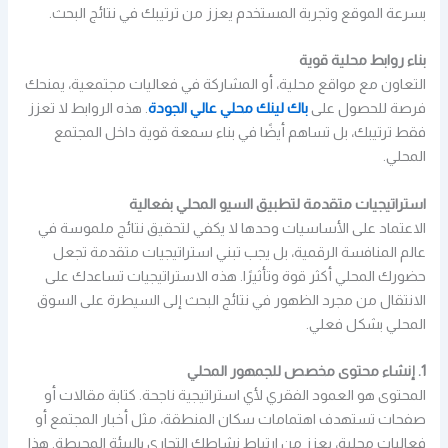
بسرعة الموقع وتجربة المستخدم يعزز من ترتيبك في نتائج البحث.
بناء روابط محلية قوية
التعاون مع مواقع محلية، أو المشاركة في فعاليات مجتمعية، يمنحك
فرصة للحصول على
باك لينك محلي عالي الجودة
. هذه الروابط لا تعزز
فقط ترتيبك، بل تساهم أيضًا في بناء سمعة قوية داخل المجتمع
المحلي.
استراتيجيات متقدمة لتطبيق السيو المحلي بفعالية
الاعتماد على الأساسيات وحدها لا يكفي لتحقيق نتائج ملموسة في
عالم المنافسة الرقمية، بل يجب تبني استراتيجيات متقدمة تجعل
حضورك المحلي أكثر قوة وتأثيرًا. هذه الاستراتيجيات تساعدك على
الانتقال من مجرد الظهور في نتائج البحث إلى السيطرة على السوق
المحلي بشكل فعلي.
1. إنشاء محتوى مخصص للجمهور المحلي
المحتوى هو العمود الفقري لأي استراتيجية ناجحة. كتابة مقالات أو
صفحات تستهدف اهتمامات سكان المنطقة، مثل أخبار المجتمع أو
فعاليات محلية، يعزز من ارتباط نشاطك التجاري بالبيئة المحيطة. هذا