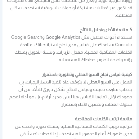
روابط خارجية قوية، ويعزز من سمعتك داخل المجتمع. هذه الشراكات
قد تكون عبر فعاليات مشتركة أو حملات تسويقية تستهدف سكان
المنطقة.
5. متابعة الأداء وتحليل النتائج
استخدام أدوات التحليل مثل Google Analytics وGoogle Search
Console يساعدك على قياس مدى نجاح استراتيجياتك. متابعة
الكلمات المفتاحية المحلية، معدل الزيارات، ونسبة التحويل يمنحك
رؤية واضحة لتطوير خططك المستقبلية.
كيفية قياس نجاح السيو المحلي وتطويره باستمرار
العمل على
السيو المحلي
لا يتوقف عند تنفيذ الاستراتيجيات، بل
يتطلب متابعة دقيقة وقياس النتائج بشكل دوري للتأكد من أن
جهودك تؤتي ثمارها. القياس هنا ليس مجرد أرقام، بل هو أداة لفهم
سلوك العملاء وتحسين الأداء باستمرار.
متابعة ترتيب الكلمات المفتاحية
مراقبة ترتيب الكلمات المفتاحية المحلية يمنحك صورة واضحة عن
مدى ظهورك أمام الجمهور المستهدف. إذا لاحظت تحسنًا في