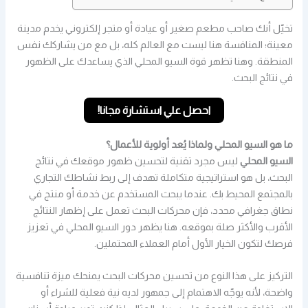
تخيّل أنك صاحب مطعم صغير أو عيادة أو متجر إلكتروني يخدم مدينة
معينة؛ المنافسة هنا ليست مع العالم كله، بل مع من يشاركك نفس
المنطقة. وهنا تظهر قوة السيو المحلي الذي يساعدك على الظهور
في نتائج البحث.
احصل علي استشارة مجانا!
ما هو السيو المحلي ولماذا يُعد أولوية للأعمال؟
السيو المحلي
ليس مجرد تقنية لتحسين ظهور موقعك في نتائج
البحث، بل هو استراتيجية متكاملة تهدف إلى ربط نشاطك التجاري
بالمجتمع المحيط بك. عندما يبحث المستخدم عن خدمة أو منتج في
نطاق جغرافي محدد، فإن محركات البحث تعمل على إظهار النتائج
الأقرب والأكثر صلة بموقعه. هنا يظهر دور السيو المحلي في تعزيز
فرصك لتكون الخيار الأول أمام العملاء المحتملين.
التركيز على هذا النوع من تحسين محركات البحث يمنحك ميزة تنافسية
واضحة، لأنه يوجّه الاهتمام إلى جمهور لديه نية فعلية للشراء أو