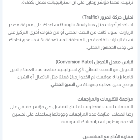
ترتيبك، فهذا مؤشر إيجابي على أن استراتيجياتك تعمل بكفاءة.
تحليل حركة المرور (Traffic)
استخدام أدوات مثل Google Analytics يساعدك على معرفة مصدر
الزيارات، سواء كانت من البحث المحلي أو من قنوات أخرى. التركيز على
نسبة الزيارات القادمة من المنطقة المستهدفة يكشف مدى نجاحك
في جذب الجمهور المحلي.
قياس معدل التحويل (Conversion Rate)
التحويل هو الهدف النهائي لأي استراتيجية. متابعة عدد العملاء الذين
قاموا بزيارة موقعك ثم اتخذوا إجراءً فعليًا مثل الاتصال أو الشراء،
يوضح مدى فعالية جهودك في
السيو المحلي
.
مراجعة التقييمات والمراجعات
التقييمات ليست فقط وسيلة لبناء الثقة، بل هي مؤشر حقيقي على
رضا العملاء. متابعة عدد المراجعات وجودتها يساعدك على تحسين
الخدمة وتطوير استراتيجياتك التسويقية.
مقارنة الأداء مع المنافسين