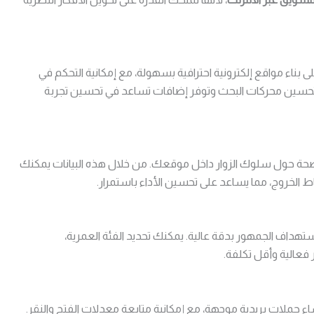
ناء مواقع إلكترونية احترافية بسهولة، مع إمكانية التحكم في
حسين محركات البحث وتوفر إضافات تساعد في تحسين تجربة
Googl وHotjar تمنحك رؤية واضحة حول سلوك الزوار داخل موقعك. من خلال هذه البيانات يمكنك
ط الخروج، مما يساعد على تحسين الأداء باستمرار.
Googl وFacebook Ads تتيح لك استهداف الجمهور بدقة عالية. يمكنك تحديد الفئة العمرية،
 فعالية وأقل تكلفة.
و Sendinblue تساعد على إنشاء حملات بريدية موجهة، مع إمكانية متابعة معدلات الفتح والنقر.