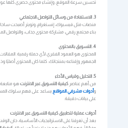
تحسين سرعة الموقع، وإنشاء محتوى حصري كلها عوامل أ
3. الاستفادة من وسائل التواصل الاجتماعي
منصات مثل فيسبوك، إنستغرام، وتويتر أصبحت ساحات 
بناء مجتمع رقمي، مشاركة محتوى جذاب، والتواصل المبا
4. التسويق بالمحتوى
المحتوى هو العمود الفقري لأي حملة رقمية. المقالات،
الجمهور وإقناعه بمنتجاتك. كلما كان المحتوى أصليًا 
5. التحليل وقياس الأداء
من أهم عناصر
كيفية التسويق عبر الانترنت
و
أدوات مشرفي المواقع
يساعد على فهم سلوك المستخد
على بيانات دقيقة.
أدوات عملية لتطبيق كيفية التسويق عبر الانترنت
بعد أن تعرفنا على الاستراتيجيات الأساسية، حان الوقت 
وفعّالًا. فهم الأدوات هو جزء لا يتجزأ من إدراك
كيفية ا