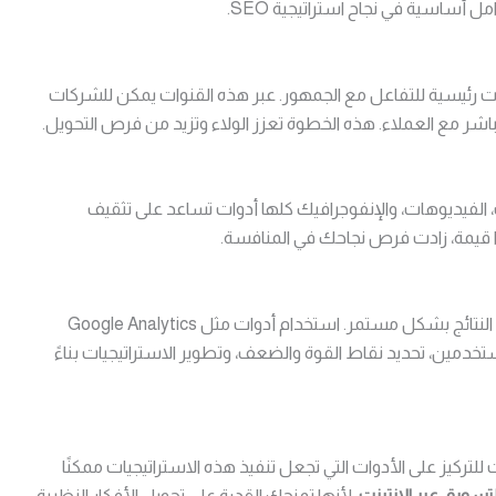
ساسية في نجاح استراتيجية SEO.
رئيسية للتفاعل مع الجمهور. عبر هذه القنوات يمكن للشركات
شر مع العملاء. هذه الخطوة تعزز الولاء وتزيد من فرص التحويل.
 الفيديوهات، والإنفوجرافيك كلها أدوات تساعد على تثقيف
وذا قيمة، زادت فرص نجاحك في المنافسة.
هو متابعة النتائج بشكل مستمر. استخدام أدوات مثل Google Analytics
مين، تحديد نقاط القوة والضعف، وتطوير الاستراتيجيات بناءً
للتركيز على الأدوات التي تجعل تنفيذ هذه الاستراتيجيات ممكنًا
لتسويق عبر الانترنت
، لأنها تمنحك القدرة على تحويل الأفكار النظرية