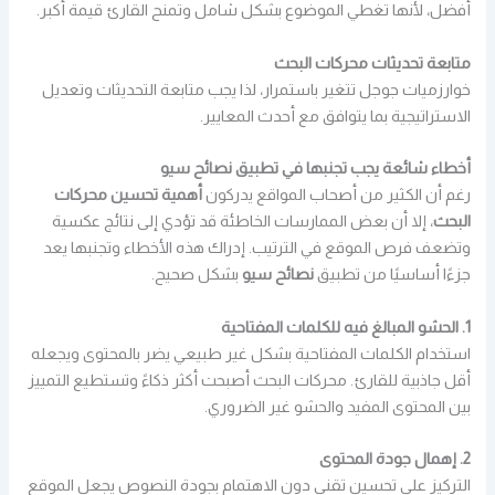
أفضل، لأنها تغطي الموضوع بشكل شامل وتمنح القارئ قيمة أكبر.
متابعة تحديثات محركات البحث
خوارزميات جوجل تتغير باستمرار، لذا يجب متابعة التحديثات وتعديل
الاستراتيجية بما يتوافق مع أحدث المعايير.
أخطاء شائعة يجب تجنبها في تطبيق نصائح سيو
رغم أن الكثير من أصحاب المواقع يدركون
أهمية تحسين محركات
البحث
، إلا أن بعض الممارسات الخاطئة قد تؤدي إلى نتائج عكسية
وتضعف فرص الموقع في الترتيب. إدراك هذه الأخطاء وتجنبها يعد
جزءًا أساسيًا من تطبيق
نصائح سيو
بشكل صحيح.
1. الحشو المبالغ فيه للكلمات المفتاحية
استخدام الكلمات المفتاحية بشكل غير طبيعي يضر بالمحتوى ويجعله
أقل جاذبية للقارئ. محركات البحث أصبحت أكثر ذكاءً وتستطيع التمييز
بين المحتوى المفيد والحشو غير الضروري.
2. إهمال جودة المحتوى
التركيز على تحسين تقني دون الاهتمام بجودة النصوص يجعل الموقع