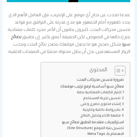
عندما نتحدث عن نجاح أي موقع على الإنترنت، فإن العامل الأهم الذي
يحدد ظهوره أمام الجمهور هو مدى قدرته على التوافق مع قواعد
تحسين محركات البحث. كثيرون يظنون أن الأمر مجرد كلمات مفتاحية
يتم إدخالها في النصوص، لكن الحقيقة أعمق بكثير. إن تطبيق
نصائح
سيو
بشكل صحيح هو ما يجعل موقعك يتصدر نتائج البحث ويجذب
الزوار المستهدفين، بدل أن يظل محتواه مخفيًا في الصفحات الخلفية.
المحتوي
ضرورة تحسين محركات البحث
نصائح سيو أساسية لرفع ترتيب موقعك
1. اختيار الكلمات المفتاحية بدقة
2. تحسين تجربة المستخدم
3. إنشاء محتوى حصري وغني
4. بناء روابط داخلية وخارجية
5. متابعة الأداء وتحليل النتائج
استراتيجيات متقدمة لتطبيق نصائح سيو
تحسين بنية الموقع (Site Structure)
الاهتمام بالـ Meta Tags