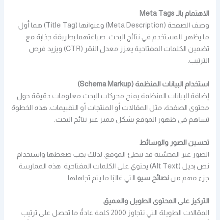
الاهتمام بالـ Meta Tags
وصف الصفحة (Meta Description) وعنوانها (Title Tag) هما أول
ما يظهر للمستخدم في نتائج البحث. صياغتهما بطريقة جذابة مع
تضمين الكلمات المفتاحية يعزز معدل النقر (CTR) ويزيد فرص
الترتيب.
استخدام البيانات المنظمة (Schema Markup)
إضافة البيانات المنظمة يمنح محركات البحث معلومات دقيقة حول
محتوى الصفحة، مثل المقالات أو المنتجات أو التقييمات. هذه الخطوة
تساهم في ظهور الموقع بشكل مميز عبر نتائج البحث.
تحسين الصور والوسائط
الصور غير المحسّنة قد تبطئ الموقع. لذلك يجب ضغطها واستخدام
نص بديل (Alt Text) يحتوي على الكلمات المفتاحية. هذه الممارسة
جزء مهم من
نصائح سيو
التي غالبًا ما يتم تجاهلها.
التركيز على المحتوى الطويل والعميق
المقالات الطويلة التي تتجاوز 2000 كلمة عادةً ما تحصل على ترتيب