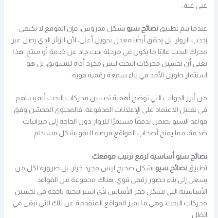
غنى عنه.
عندما يتم تطبيق
نصائح سيو
بشكل مدروس، فإن الموقع لا يكتفي
بجذب الزوار، بل يحقق أيضًا معدل تحويل أعلى، لأن الزائر الذي يصل عبر
محرك البحث غالبًا ما يكون في مرحلة بحث جاد عن خدمة أو منتج. هذا
يعني أن تحسين محركات البحث ليس مجرد أداة للتسويق، بل هو
استثمار طويل الأمد في بناء سمعة رقمية قوية.
من أبرز الجوانب التي توضح أهمية تحسين محركات البحث أنه يساهم
في تقليل الاعتماد على الإعلانات المدفوعة. فالمحتوى المحسّن وفق
قواعد السيو يضمن تدفقًا مستمرًا للزوار دون الحاجة إلى ميزانيات
ضخمة، مما يمنح أصحاب المواقع فرصة للنمو بشكل مستدام.
نصائح سيو أساسية لرفع ترتيب موقعك
تطبيق
نصائح سيو
بشكل صحيح ليس مجرد خيار، بل ضرورة لكل من
يسعى إلى بناء حضور رقمي قوي. هناك مجموعة من القواعد
الأساسية التي تشكل حجر الأساس لأي استراتيجية ناجحة في تحسين
محركات البحث، وهي ما يميز المواقع المتقدمة عن تلك التي تبقى في
الظل.