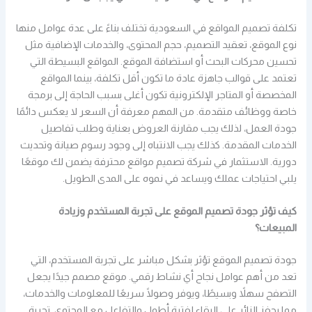
تكلفة تصميم المواقع في السعودية تختلف بناءً على عدة عوامل منها
نوع الموقع، تعقيد التصميم، حجم المحتوى، والخدمات الإضافية مثل
تحسين محركات البحث أو استضافة الموقع. المواقع البسيطة التي
تعتمد على قوالب جاهزة عادة ما تكون أقل تكلفة، بينما المواقع
المخصصة أو المتاجر الإلكترونية تكون أغلى بسبب الحاجة إلى برمجة
خاصة ووظائف متقدمة. من المهم معرفة أن السعر لا يعكس دائمًا
جودة العمل، لذلك يجب مقارنة العروض بعناية وطلب تفاصيل
الخدمات المقدمة. كذلك يجب الانتباه إلى وجود رسوم صيانة وتحديث
دورية. الاستثمار في شركة تصميم مواقع محترفة يضمن لك موقعًا
يلبي احتياجات عملك ويساعد في نموه على المدى الطويل.
كيف تؤثر جودة تصميم الموقع على تجربة المستخدم وزيادة
المبيعات؟
جودة تصميم الموقع تؤثر بشكل مباشر على تجربة المستخدم، التي
تعد من أهم عوامل نجاح أي نشاط رقمي. موقع مصمم جيدًا يجعل
التصفح سهلاً وبسيطًا، ويوفر وصولًا سريعًا للمعلومات والخدمات،
مما يحفز الزائر على البقاء لفترة أطول والتفاعل مع المحتوى. تجربة