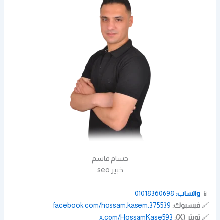
حسام قاسم
خبير seo
📱
واتساب:
01018360698
🔗
فيسبوك:
facebook.com/hossam.kasem.375539
🔗
تويتر (X):
x.com/HossamKase593