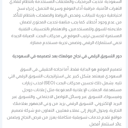
السعودية: تحديث البرمجيات والملحقات المستخدمة بانتظام لتفادي
الثغرات الأمنية، مراقبة أداء الموقع وسرعة التحميل، إجراء نسخ
احتياطية دورية للبيانات، وفحص الروابط والصفحات بانتظام للتأكد
من عدم وجود أخطاء. كما يجب متابعة تحديث المحتوى لضمان
ملاءمته للسوق وللمستخدمين، والاهتمام بالتحسينات التقنية
المستمرة لتحسين ترتيب الموقع في محركات البحث. الصيانة الجيدة
تحمي استثمارك الرقمي وتضمن تجربة مستخدم ممتازة.
دور التسويق الرقمي في نجاح موقعك بعد تصميمه في السعودية
تصميم الموقع هو البداية فقط، أما نجاحه الحقيقي في السوق
السعودي فيعتمد بشكل كبير على استراتيجيات التسويق الرقمي التي
تليه. يشمل ذلك تحسين محركات البحث (SEO) لجذب زيارات
مستهدفة، الحملات الإعلانية المدفوعة مثل إعلانات جوجل
وفيسبوك، التسويق عبر وسائل التواصل الاجتماعي، والتسويق عبر
البريد الإلكتروني. التسويق الرقمي يزيد من وعي الجمهور بعلامتك
التجارية، ويحول الزوار إلى عملاء فعليين. التعاون مع شركة تصميم
مواقع تقدم خدمات تسويقية متكاملة يعزز من فرص النجاح ويضمن
عائد استثمار أفضل.