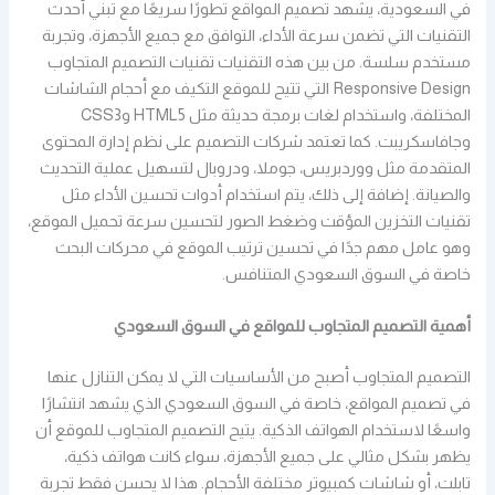
في السعودية، يشهد تصميم المواقع تطورًا سريعًا مع تبني أحدث
التقنيات التي تضمن سرعة الأداء، التوافق مع جميع الأجهزة، وتجربة
مستخدم سلسة. من بين هذه التقنيات تقنيات التصميم المتجاوب
Responsive Design التي تتيح للموقع التكيف مع أحجام الشاشات
المختلفة، واستخدام لغات برمجة حديثة مثل HTML5 وCSS3
وجافاسكريبت. كما تعتمد شركات التصميم على نظم إدارة المحتوى
المتقدمة مثل ووردبريس، جوملا، ودروبال لتسهيل عملية التحديث
والصيانة. إضافة إلى ذلك، يتم استخدام أدوات تحسين الأداء مثل
تقنيات التخزين المؤقت وضغط الصور لتحسين سرعة تحميل الموقع،
وهو عامل مهم جدًا في تحسين ترتيب الموقع في محركات البحث
خاصة في السوق السعودي المتنافس.
أهمية التصميم المتجاوب للمواقع في السوق السعودي
التصميم المتجاوب أصبح من الأساسيات التي لا يمكن التنازل عنها
في تصميم المواقع، خاصة في السوق السعودي الذي يشهد انتشارًا
واسعًا لاستخدام الهواتف الذكية. يتيح التصميم المتجاوب للموقع أن
يظهر بشكل مثالي على جميع الأجهزة، سواء كانت هواتف ذكية،
تابلت، أو شاشات كمبيوتر مختلفة الأحجام. هذا لا يحسن فقط تجربة