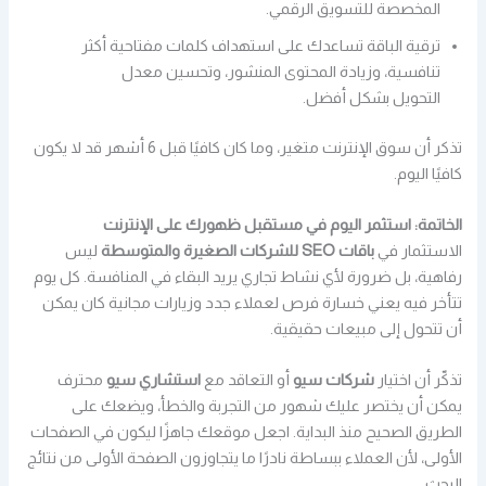
المخصصة للتسويق الرقمي.
ترقية الباقة تساعدك على استهداف كلمات مفتاحية أكثر
تنافسية، وزيادة المحتوى المنشور، وتحسين معدل
التحويل بشكل أفضل.
تذكر أن سوق الإنترنت متغير، وما كان كافيًا قبل 6 أشهر قد لا يكون
كافيًا اليوم.
الخاتمة: استثمر اليوم في مستقبل ظهورك على الإنترنت
الاستثمار في
باقات SEO للشركات الصغيرة والمتوسطة
ليس
رفاهية، بل ضرورة لأي نشاط تجاري يريد البقاء في المنافسة. كل يوم
تتأخر فيه يعني خسارة فرص لعملاء جدد وزيارات مجانية كان يمكن
أن تتحول إلى مبيعات حقيقية.
تذكّر أن اختيار
شركات سيو
أو التعاقد مع
استشاري سيو
محترف
يمكن أن يختصر عليك شهور من التجربة والخطأ، ويضعك على
الطريق الصحيح منذ البداية. اجعل موقعك جاهزًا ليكون في الصفحات
الأولى، لأن العملاء ببساطة نادرًا ما يتجاوزون الصفحة الأولى من نتائج
البحث.