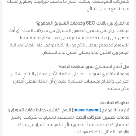
للشركات المتوسطة. يمكنك اختيار ما يناسب ميزانيتك وتطوير الخطة
تدريجيًا مع تحسن النتائج.
ما الفرق بين باقات SEO وخدمات التسويق المدفوع؟
الباقات تركز على تحسين الظهور العضوي في محركات البحث، أي أنك
تحصل على زيارات مجانية مستمرة حتى بعد انتهاء الحملة. بينما
التسويق المدفوع يعطي نتائج فورية لكنه يتوقف عند انتهاء الميزانية.
الجمع بين الاثنين غالبًا يعطي أفضل عائد استثمار.
هل أحتاج استشاري سيو لمتابعة الباقة؟
وجود
استشاري سيو
يساعد على متابعة الأداء وتحليل النتائج بشكل
احترافي، واقتراح تحسينات مستمرة لضمان أن الباقة تعطي أفضل
نتائج ممكنة.
خطوتك القادمة:
قم بزيارة موقع
[
hosamkasem
]
اليوم، اكتشف خطط
باقات تسويق
و
خدمات تحسين محركات البحث
المخصصة لاحتياجات شركتك، واحجز
استشارتك المجانية لتبدأ بتحقيق نتائج ملموسة. القرار بين يديك،
والوقت المثالي للتحرك هو الآن.