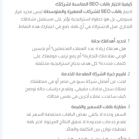
كيفية اختيار باقات SEO المناسبة لشركتك
اختيار
باقات SEO للشركات الصغيرة والمتوسطة
ليس مجرد قرار
تسويقي، بل هو خطوة استراتيجية تؤثر على مستقبل نشاطك
التجاري. قبل الاشتراك في أي باقة، ضع في اعتبارك هذه النقاط:
تحديد أهدافك بدقة
هل هدفك زيادة عدد العملاء المحتملين؟ أم تحسين
الوعي بعلامتك التجارية؟ أم رفع ترتيب موقعك على
كلمات محددة؟ كل هدف يحتاج استراتيجية مختلفة.
تقييم خبرة الشركة المقدمة للخدمة
ابحث عن أفضل شركة سيو في مصر أو في منطقتك
تمتلك سجل نجاحات حقيقي، وتقدم دراسات حالة توضح
كيف ساعدت عملاء آخرين في نفس مجالك.
مقارنة باقات التسعير والقيمة
السعر وحده لا يكفي. بعض الباقات منخفضة السعر قد
تقدم خدمات محدودة لا تحقق النتائج المرجوة. اختر باقة
تعطيك توازن بين التكلفة والعائد.