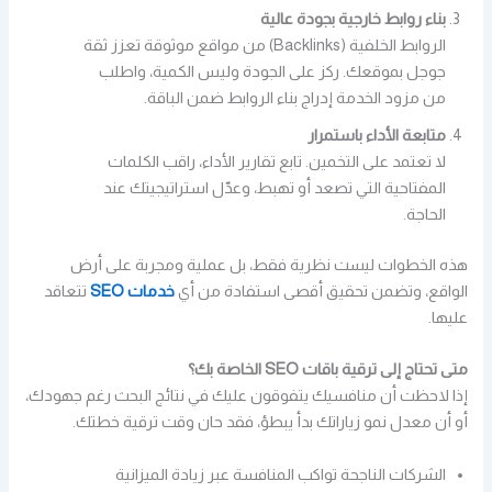
بناء روابط خارجية بجودة عالية
الروابط الخلفية (Backlinks) من مواقع موثوقة تعزز ثقة
جوجل بموقعك. ركز على الجودة وليس الكمية، واطلب
من مزود الخدمة إدراج بناء الروابط ضمن الباقة.
متابعة الأداء باستمرار
لا تعتمد على التخمين. تابع تقارير الأداء، راقب الكلمات
المفتاحية التي تصعد أو تهبط، وعدّل استراتيجيتك عند
الحاجة.
هذه الخطوات ليست نظرية فقط، بل عملية ومجربة على أرض
الواقع، وتضمن تحقيق أقصى استفادة من أي
خدمات SEO
تتعاقد
عليها.
متى تحتاج إلى ترقية باقات SEO الخاصة بك؟
إذا لاحظت أن منافسيك يتفوقون عليك في نتائج البحث رغم جهودك،
أو أن معدل نمو زياراتك بدأ يبطؤ، فقد حان وقت ترقية خطتك.
الشركات الناجحة تواكب المنافسة عبر زيادة الميزانية