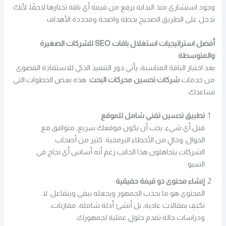
وجود استشاري منذ البداية يرفع من قيمة أي باقة تختارها لاحقًا، لأنك
تدخل على الطريق الصحيح بخطة واضحة ومحددة الأهداف.
أفضل استراتيجيات استغلال باقات SEO للشركات الصغيرة
والمتوسطة
بعد اختيار الباقة المناسبة، يأتي دور التنفيذ الذكي للاستفادة القصوى
من خدمات
شركات تحسين محركات البحث
. هذه بعض الخطوات التي
تساعدك:
تطبيق تحسين تقني شامل للموقع
قبل أي شيء، يجب أن يكون موقعك سريع، متوافق مع
الجوال، وخالٍ من الأخطاء البرمجية. كثير من أصحاب
الشركات يتجاهلون هذا الجانب رغم أنه أساس أي نجاح في
السيو.
إنشاء محتوى ذو قيمة حقيقية
المحتوى هو ما يجذب الجمهور ويجعله يبقى ويتفاعل. لا
تكتفِ بمقالات عادية، بل أنشئ أدلة شاملة، مقارنات،
ودراسات حالة تقدم حلول عملية لجمهورك.