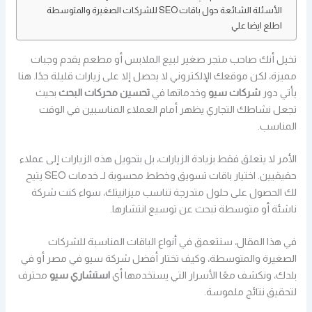
الأسئلة الشائعة حول باقات SEO للشركات الصغيرة والمتوسطة
اطلع ايضا علي
تخيل أنك صاحب متجر صغير لبيع الملابس أو مطعم يقدم وجبات
مميزة، لكن موقعك الإلكتروني لا يحصل إلا على زيارات قليلة جدًا. هنا
يأتي دور
شركات سيو
وخدماتها في
تحسين محركات البحث
بحيث
تجعل نشاطك التجاري يظهر أمام العملاء المناسبين في الوقت
المناسب.
الأمر لا يتعلق فقط بزيادة الزيارات، بل بتحويل هذه الزيارات إلى عملاء
حقيقيين. اختيار باقات تسويق وخطط محسوبة لـ خدمات SEO يتيح
لك الحصول على حلول متدرجة تناسب ميزانيتك، سواء كنت شركة
ناشئة أو متوسطة تبحث عن توسيع انتشارها.
في هذا المقال، سنتعمق في أنواع الباقات المناسبة للشركات
الصغيرة والمتوسطة، وكيف تختار أفضل شركة سيو في مصر أو في
بلدك، ونكشف معًا الأسرار التي يستخدمها أي
استشاري سيو
محترف
لتحقيق نتائج ملموسة.