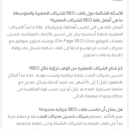
الأسئلة الشائعة حول باقات SEO للشركات الصغيرة والمتوسطة
ما هي أفضل باقة SEO للشركات الصغيرة؟
أفضل باقة هي التي تناسب أهدافك وميزانيتك. غالبًا ما تبدأ الشركات
الصغيرة بخطط أساسية تركز على تحسين الكلمات المفتاحية، تحسين
صفحات الموقع داخليًا (On-Page SEO)، وإنشاء محتوى متوافق مع
محركات البحث، ثم تتوسع لاحقًا إلى باقات شاملة تشمل بناء روابط
خارجية وحملات محتوى.
كم تحتاج الشركات الصغيرة من الوقت لرؤية نتائج SEO؟
تحسين محركات البحث عملية تراكمية وليست فورية. عادة تبدأ النتائج
بالظهور خلال 3 إلى 6 أشهر عند تنفيذ الخطة بشكل صحيح مع
متابعة مستمرة. المدة قد تقل أو تزيد حسب قوة المنافسة في
مجالك وجودة موقعك الحالي.
هل يمكن أن تناسب باقات SEO ميزانية محدودة؟
نعم بالتأكيد. معظم
شركات تحسين محركات البحث
تقدم خطط مرنة
تبدأ من باقات اقتصادية للشركات الناشئة وحتى خطط مخصصة