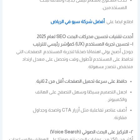
المستخدمين.
اطلع ايضا علي:
أفضل شركة سيو في الرياض
أحدث تقنيات تحسين محركات البحث SEO لعام 2025
١- تحسين تجربة المستخدم (UX) كمؤشر رئيسي للترتيب
جوجل أصبح يولي اهتمامًا ضخمًا لتجربة المستخدم. الصفحات التي
تحافظ على المستخدم لأطول وقت وتحصل على معدل ارتداد
منخفض تتصدر بسهولة.
حافظ على سرعة تحميل الصفحات أقل من 2 ثانية
.
اجعل التصميم بسيطًا وسهل التصفح على الهاتف
والكمبيوتر.
أضف عناصر تفاعلية مثل أزرار CTA واضحة وجداول
مقارنة.
٢- التركيز على البحث الصوتي (Voice Search)
أكثر من 50٪ من عمليات البحث تتم صوتيًا على الهواتف والمساعدات