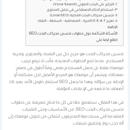
٢- التركيز على البحث الصوتي (Voice Search)
٣- استخدام الذكاء الاصطناعي في تحليل المحتوى
٤- تحسين محركات البحث المحلية (Local SEO)
٥- تعزيز E-E-A-T (الخبرة – المصداقية – السلطة – الثقة)
الخاتمة
الأسئلة الشائعة حول خطوات تحسين محركات البحث SEO
اطلع ايضا علي
تحسين محركات البحث هو مزيج ذكي بين التقنية، والمحتوى، وتجربة
المستخدم. عندما تتبع الخطوات الصحيحة، فأنت لا ترفع ترتيب
موقعك فقط، بل تجعل المستخدم يقضي وقتًا أطول في تصفح
صفحاتك، ويشعر أن موقعك هو المرجع الأفضل لحل مشكلته أو
الإجابة عن سؤاله. وهذا ما يجعل SEO استثمار طويل الأمد يعيد لك
أضعاف ما تدفعه في الإعلانات المؤقتة.
في هذا المقال، سنتعمق معًا في كل ما تحتاج معرفته عن خطوات
تحسين محركات البحث SEO، من الأساسيات وحتى التقنيات
المتقدمة التي يستخدمها المحترفون، لتتمكن من تحويل موقعك إلى
آلة جذب زوار وتحقيق مبيعات.