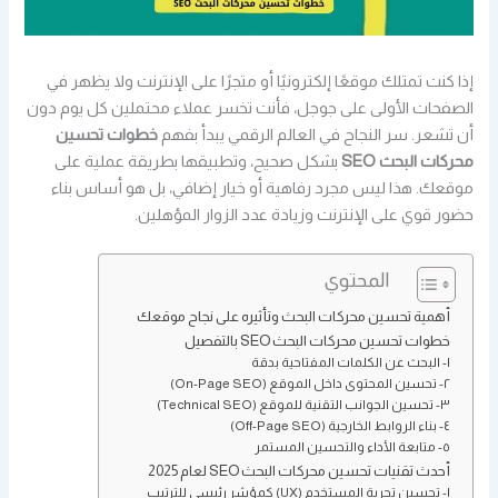
إذا كنت تمتلك موقعًا إلكترونيًا أو متجرًا على الإنترنت ولا يظهر في
الصفحات الأولى على جوجل، فأنت تخسر عملاء محتملين كل يوم دون
أن تشعر. سر النجاح في العالم الرقمي يبدأ بفهم
خطوات تحسين
محركات البحث SEO
بشكل صحيح، وتطبيقها بطريقة عملية على
موقعك. هذا ليس مجرد رفاهية أو خيار إضافي، بل هو أساس بناء
حضور قوي على الإنترنت وزيادة عدد الزوار المؤهلين.
المحتوي
أهمية تحسين محركات البحث وتأثيره على نجاح موقعك
خطوات تحسين محركات البحث SEO بالتفصيل
١- البحث عن الكلمات المفتاحية بدقة
٢- تحسين المحتوى داخل الموقع (On-Page SEO)
٣- تحسين الجوانب التقنية للموقع (Technical SEO)
٤- بناء الروابط الخارجية (Off-Page SEO)
٥- متابعة الأداء والتحسين المستمر
أحدث تقنيات تحسين محركات البحث SEO لعام 2025
١- تحسين تجربة المستخدم (UX) كمؤشر رئيسي للترتيب