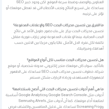
العناوين والوصف وضبط سرعة الموقع. لكن وجود خبير SEO
يساعدك على تسريع النتائج وتجنب الأخطاء التي قد تعطل موقعك أو
تؤثر على ترتيبه.
ما الفرق بين تحسين محركات البحث SEO والإعلانات المدفوعة؟
تحسين محركات البحث يركز على بناء حضور طويل الأمد في نتائج
البحث المجانية، بينما الإعلانات المدفوعة توفر زيارات فورية مقابل
تكلفة لكل نقرة. الحل الأمثل غالبًا يكون مزيجًا بين الاثنين حسب
أهدافك وميزانيتك.
هل تحسين محركات البحث مناسب لكل أنواع المواقع؟
بالتأكيد، سواء كان موقعك متجر إلكتروني، مدونة شخصية، أو موقع
شركة، خطوات تحسين محركات البحث SEO تساعدك على الظهور
لجمهورك المستهدف وزيادة الزيارات بشكل مستمر.
ما هي أهم أدوات تحسين محركات البحث التي أنصح باستخدامها؟
أدوات مثل Google Search Console وGoogle Analytics أساسية
لمتابعة أداء موقعك. كما أن أدوات مثل Ahrefs وSemrush
وScreaming Frog تساعدك على تحليل المنافسين واكتشاف فرص