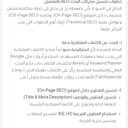
خطوات تحسين محركات البحث SEO بالتفصيل
النجاح في السيو لا يأتي بضغطة زر، بل يحتاج إلى خطة متكاملة تشمل
تحسينات داخل الموقع (On-Page SEO)، وخارجه (Off-Page SEO)،
وعوامل تقنية (Technical SEO). إليك أهم الخطوات التي يجب
التركيز عليها:
١- البحث عن الكلمات المفتاحية بدقة
البداية الصحيحة لأي
استراتيجية سيو
تبدأ بتحديد الكلمات المفتاحية
التي يبحث عنها جمهورك المستهدف. استخدم أدوات مثل Google
Keyword Planner أو Ahrefs لاكتشاف الكلمات ذات حجم البحث
العالي والمنافسة المناسبة. ركّز على الكلمات طويلة الذيل (Long-
Tail Keywords) لأنها تجذب زيارات مؤهلة بنسبة تحويل أعلى.
٢- تحسين المحتوى داخل الموقع (On-Page SEO)
تحسين العناوين والوصف (Title & Meta Description):
اجعلها جذابة وتحتوي على الكلمة المفتاحية الرئيسية.
استخدام العناوين الفرعية (H2, H3):
لتقسيم المقالات
وتحسين تجربة القراءة.