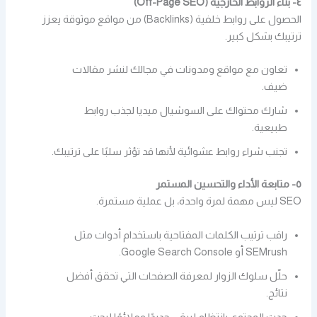
٤- بناء الروابط الخارجية (Off-Page SEO)
الحصول على روابط خلفية (Backlinks) من مواقع موثوقة يعزز
ترتيبك بشكل كبير.
تعاون مع مواقع ومدونات في مجالك لنشر مقالات
ضيف.
شارك محتواك على السوشيال ميديا لجذب روابط
طبيعية.
تجنب شراء روابط عشوائية لأنها قد تؤثر سلبًا على ترتيبك.
٥- متابعة الأداء والتحسين المستمر
SEO ليس مهمة لمرة واحدة، بل عملية مستمرة.
راقب ترتيب الكلمات المفتاحية باستخدام أدوات مثل
SEMrush أو Google Search Console.
حلّل سلوك الزوار لمعرفة الصفحات التي تحقق أفضل
نتائج.
حدث المحتوى بانتظام ليبقى جديدًا وملائمًا لبحث