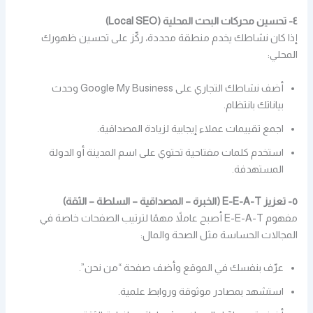
٤- تحسين محركات البحث المحلية (Local SEO)
إذا كان نشاطك يخدم منطقة محددة، ركّز على تحسين ظهورك
المحلي:
أضف نشاطك التجاري على Google My Business وحدث
بياناتك بانتظام.
اجمع تقييمات عملاء إيجابية لزيادة المصداقية.
استخدم كلمات مفتاحية تحتوي على اسم المدينة أو الدولة
المستهدفة.
٥- تعزيز E-E-A-T (الخبرة – المصداقية – السلطة – الثقة)
مفهوم E-E-A-T أصبح عاملاً مهمًا لترتيب الصفحات خاصة في
المجالات الحساسة مثل الصحة والمال:
عرّف بنفسك في الموقع وأضف صفحة “من نحن”.
استشهد بمصادر موثوقة وروابط علمية.