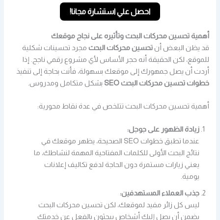
احصل علي استشارة مجانا!
أهمية تحسين محركات البحث وتأثيره على نجاح موقعك
قد يظن البعض أن
تحسين محركات البحث
مجرد تحسينات شكلية
للموقع، لكن الحقيقة أنه حجر الأساس لأي مشروع رقمي ناجح. إذا
أردت أن يصل جمهورك إلى موقعك بسهولة، فأنت بحاجة إلى تنفيذ
خطوات تحسين محركات البحث SEO
بشكل متكامل ومدروس.
أهمية تحسين محركات البحث تتلخص في عدة نقاط محورية:
زيادة الظهور على جوجل:
عندما تطبق خطوات SEO الصحيحة، يظهر موقعك في
نتائج البحث الأولى للكلمات المفتاحية المهمة لنشاطك، ما
يعني زيارات مستمرة دون الحاجة لدفع تكاليف إعلانات
يومية.
جذب العملاء المستهدفين:
ليس كل زائر مفيد لموقعك، لكن تحسين محركات البحث
يضمن أن يصل إليك أشخاص يبحثون بالفعل عن خدمتك