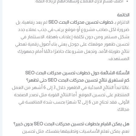
أضف قسم لآراء العملاء وشهاداتهم لزيادة الثقة.
الخاتمة
الالتزام بـ
خطوات تحسين محركات البحث SEO
لم يعد رفاهية، بل
ضرورة لكل صاحب مشروع أو موقع يرغب في جذب عملاء جدد
بشكل مستمر ومن دون تكلفة إعلانات باهظة. الاستثمار في
تحسين ظهور موقعك على جوجل يعني بناء أصول رقمية تعطي
نتائج طويلة الأمد، وتجعل مشروعك حاضرًا دائمًا أمام جمهورك
المستهدف.
الأسئلة الشائعة حول خطوات تحسين محركات البحث SEO
كم تستغرق نتائج تحسين محركات البحث SEO حتى تظهر؟
غالبًا تبدأ النتائج المبدئية في الظهور خلال 3 إلى 6 أشهر من العمل
المنتظم على تحسين الموقع. أما النتائج القوية مثل تصدر الصفحة
الأولى، فقد تحتاج من 6 إلى 12 شهرًا بحسب شدة المنافسة في
مجالك.
هل يمكن القيام بخطوات تحسين محركات البحث SEO بدون خبير؟
نعم، يمكن تعلم الأساسيات وتطبيقها بنفسك، مثل تحسين