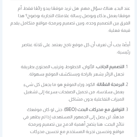
عند البدء، هناك سؤال مهم: هل تريد موقعًا يبدو رائعًا فقط، أم
موقعًا يعمل بذكاء ويوصل رسالة علامتك التجارية بوضوح؟ هذا
الفرق بين التصميم وحده، وبين تصميم وبرمجة مواقع متكامل يقدم
قيمة فعلية.
أيضًا، يجب أن تعرف أن كل موقع ناجح يعتمد على ثلاثة عناصر
رئيسية:
التصميم الجاذب
: الألوان، الخطوط، وترتيب المحتوى بطريقة
تجعل الزائر يشعر بالراحة ويستكشف الموقع بسهولة.
البرمجة الفعّالة
: الكود وراء الموقع هو ما يجعل كل شيء
يعمل بسلاسة، من تحميل الصفحات بسرعة إلى تشغيل
الميزات التفاعلية بدون مشاكل.
التوافق مع محركات البحث (SEO)
: حتى لو كان موقعك
مذهلاً، لن يصل إلى الجمهور المستهدف إذا لم يظهر في
نتائج البحث. هنا يتضح أهمية الدمج بين تصميم وبرمجة
مواقع وتحسين تجربة المستخدم مع تحسين محركات