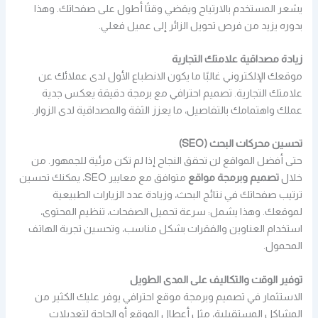
يشعر المستخدم بالارتياح ويقضي وقتًا أطول على صفحاتك. وهذا
بدوره يزيد من فرص تحويل الزائر إلى عميل فعلي.
زيادة مصداقية علامتك التجارية
موقعك الإلكتروني غالبًا ما يكون الانطباع الأول لدى عملائك عن
علامتك التجارية. تصميم احترافي مع برمجة دقيقة يعكس جدية
عملك واهتمامك بالتفاصيل، ما يعزز الثقة والمصداقية لدى الزوار.
تحسين محركات البحث (SEO)
حتى أفضل المواقع لن تحقق النجاح إذا لم تكن مرئية للجمهور. من
خلال
تصميم وبرمجة مواقع
متوافق مع معايير SEO، يمكنك تحسين
ترتيب صفحاتك في نتائج البحث، وزيادة عدد الزيارات الطبيعية
لموقعك. وهذا يشمل: سرعة تحميل الصفحات، تنظيم المحتوى،
استخدام العناوين والفقرات بشكل مناسب، وتحسين تجربة الهاتف
المحمول.
توفير الوقت والتكاليف على المدى الطويل
الاستثمار في تصميم وبرمجة موقع احترافي يوفر عليك الكثير من
المشاكل المستقبلية، مثل أعطال الموقع أو الحاجة لتعديلات