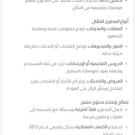
تحسين SEO:
محركات البحث تعتمد على المحتوى لفهم
موقعك وتصنيفه في النتائج.
أنواع المحتوى الفعّال
المقالات والمدونات:
تقدم معلومات قيمة ومفيدة
للجمهور.
الصور والفيديوهات:
توضح المنتجات أو الخدمات بطريقة
مرئية جذابة.
الدروس التعليمية أو الإرشادات:
تزيد من ثقة المستخدم
وتجعله يعود لموقعك باستمرار.
العروض والتحديثات:
إبراز آخر الأخبار أو المنتجات يعزز
التفاعل ويحفّز الزائر على العودة.
نصائح لإنشاء محتوى متميز
اجعل المحتوى
قابلًا للقراءة
وبسيطًا، مع تقسيمه إلى
فقرات وعناوين فرعية.
استخدم
الكلمات المفتاحية
بشكل طبيعي لدعم SEO
دون إفراط.